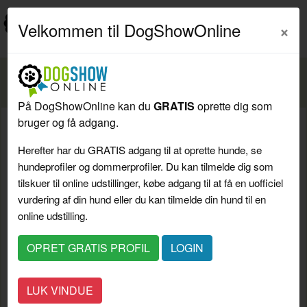
Velkommen til DogShowOnline
Cookies og persondatapolitik
På DogShowOnline kan du
GRATIS
oprette dig som
bruger og få adgang.
Websitets brug af cookies
Herefter har du GRATIS adgang til at oprette hunde, se
Dette website anvender cookies til følgende formål:
hundeprofiler og dommerprofiler. Du kan tilmelde dig som
tilskuer til online udstillinger, købe adgang til at få en uofficiel
Teknisk funktionalitet, så vi kan huske dine
vurdering af din hund eller du kan tilmelde din hund til en
præferencer.
online udstilling.
Trafikmåling, så vi ved hvor mange, der besøger
vores site og kan dokumentere dette over for
OPRET GRATIS PROFIL
LOGIN
annoncører efter fælles branchestandarder.
Trafikmåling, så vi ved hvor mange, der besøger
vores site og løbende kan forsøge at optimere
indholdet i forhold til interessen m.v.