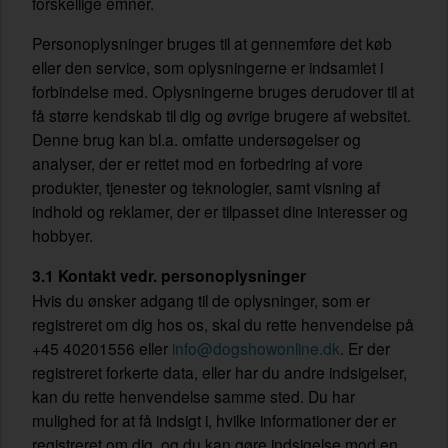
forskellige emner.
Personoplysninger bruges til at gennemføre det køb
eller den service, som oplysningerne er indsamlet i
forbindelse med. Oplysningerne bruges derudover til at
få større kendskab til dig og øvrige brugere af websitet.
Denne brug kan bl.a. omfatte undersøgelser og
analyser, der er rettet mod en forbedring af vore
produkter, tjenester og teknologier, samt visning af
indhold og reklamer, der er tilpasset dine interesser og
hobbyer.
3.1 Kontakt vedr. personoplysninger
Hvis du ønsker adgang til de oplysninger, som er
registreret om dig hos os, skal du rette henvendelse på
+45 40201556 eller
info@dogshowonline.dk
. Er der
registreret forkerte data, eller har du andre indsigelser,
kan du rette henvendelse samme sted. Du har
mulighed for at få indsigt i, hvilke informationer der er
registreret om dig, og du kan gøre indsigelse mod en