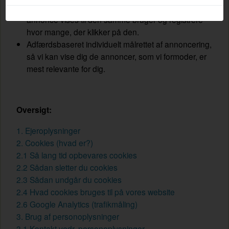
Annonceafvikling, så vi kan styre, hvor ofte samme
annonce vises til den samme bruger og registrere
hvor mange, der klikker på den.
Adfærdsbaseret individuelt målrettet af annoncering,
så vi kan vise dig de annoncer, som vi formoder, er
mest relevante for dig.
Oversigt:
1. Ejeroplysninger
2. Cookies (hvad er?)
2.1 Så lang tid opbevares cookies
2.2 Sådan sletter du cookies
2.3 Sådan undgår du cookies
2.4 Hvad cookies bruges til på vores website
2.6 Google Analytics (trafikmåling)
3. Brug af personoplysninger
3.1 Kontakt vedr. personoplysninger