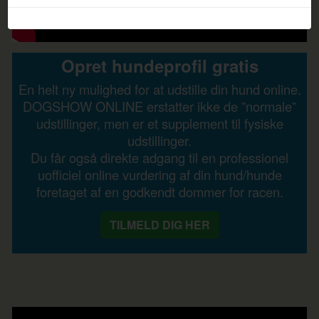
Opret hundeprofil gratis
En helt ny mulighed for at udstille din hund online.
DOGSHOW ONLINE erstatter ikke de ”normale”
udstillinger, men er et supplement til fysiske
udstillinger.
Du får også direkte adgang til en professionel
uofficiel online vurdering af din hund/hunde
foretaget af en godkendt dommer for racen.
TILMELD DIG HER