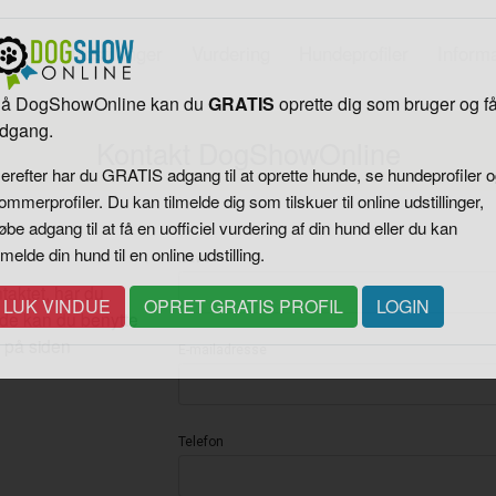
Udstillinger
Vurdering
Hundeprofiler
Inform
Velkommen til DogShowOnline
Kontakt DogShowOnline
å DogShowOnline kan du
GRATIS
oprette dig som bruger og f
dgang.
Navn
erefter har du GRATIS adgang til at oprette hunde, se hundeprofiler 
ommerprofiler. Du kan tilmelde dig som tilskuer til online udstillinger,
taktet, har du
øbe adgang til at få en uofficiel vurdering af din hund eller du kan
nde kan du benytte
ilmelde din hund til en online udstilling.
 på siden
E-mailadresse
LUK VINDUE
OPRET GRATIS PROFIL
LOGIN
Telefon