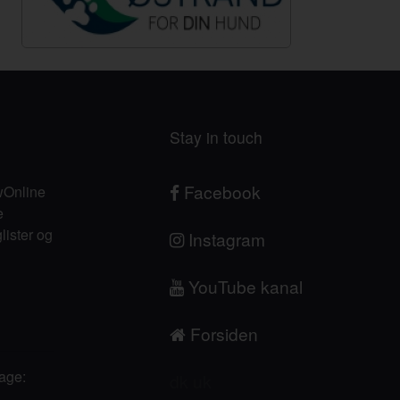
Stay in touch
Facebook
owOnline
e
glister og
Instagram
YouTube kanal
Forsiden
page:
dk
uk