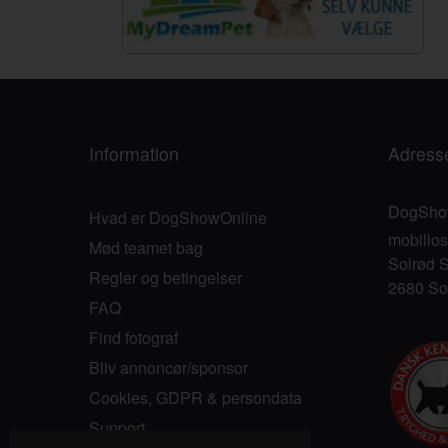
Information
Adress
DogSho
Hvad er DogShowOnline
mobillo
Mød teamet bag
Solrød S
Regler og betingelser
2680 So
FAQ
Find fotograf
Bliv annoncør/sponsor
Cookies, GDPR & persondata
Support